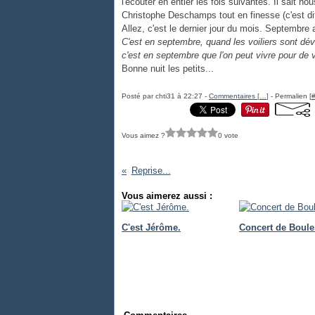
l'écouter en entier les fois suivantes. Il sait 
Christophe Deschamps tout en finesse (c'est diff
Allez, c'est le dernier jour du mois. Septembre 
C'est en septembre, quand les voiliers sont dé
c'est en septembre que l'on peut vivre pour de v
Bonne nuit les petits...
Posté par chti31 à 22:27 -
Commentaires [
…
]
- Permalien [
Vous aimez ?
0 vote
Reprise...
Vous aimerez aussi :
C'est Jérôme.
Concert de Boule