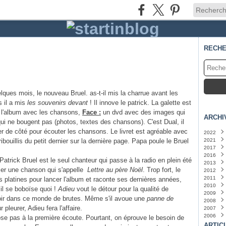
RECH
quelques mois, le nouveau Bruel. as-t-il mis la charrue avant les
 il a mis
les souvenirs devant
! Il innove le patrick. La galette est
l'album avec les chansons,
Face :
un dvd avec des images qui
ARCHI
qui ne bougent pas (photos, textes des chansons). C'est Dual, il
er de côté pour écouter les chansons. Le livret est agréable avec
2022
ibouillis du petit dernier sur la dernière page. Papa poule le Bruel
2021
Juin
(
2017
Mars
Juille
2016
Juin
Mars
(
Patrick Bruel est le seul chanteur qui passe à la radio en plein été
2013
Janvi
ser une chanson qui s'appelle
Lettre au père Noël
. Trop fort, le
2012
Juin
(
2011
Févri
Octo
 platines pour lancer l'album et raconte ses dernières années,
2010
Sept
Juille
il se boboïse quoi !
Adieu
vout le détour pour la qualité de
2009
Juille
Juin
Octo
(
espoir dans ce monde de brutes. Même s'il avoue une
panne de
2008
Sept
Déce
 pleurer, Adieu fera l'affaire.
2007
Janvi
Nove
Nove
2006
Octo
Octo
Déce
pose pas à la première écoute. Pourtant, on éprouve le besoin de
Juille
Sept
Nove
Déce
ARTIC