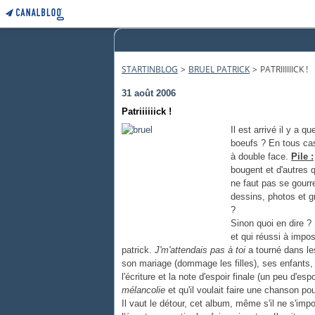
STARTINBLOG
>
BRUEL PATRICK
>
PATRIIIIIICK !
31 août 2006
Patriiiiiick !
Il est arrivé il y a 
boeufs ? En tous cas
à double face.
Pile :
bougent et d'autres 
ne faut pas se gourr
dessins, photos et gr
?
Sinon quoi en dire ? 
et qui réussi à impo
patrick.
J'm'attendais pas à toi
a tourné dans les
son mariage (dommage les filles), ses enfants, 
l'écriture et la note d'espoir finale (un peu d'
mélancolie
et qu'il voulait faire une chanson pour
Il vaut le détour, cet album, même s'il ne s'im