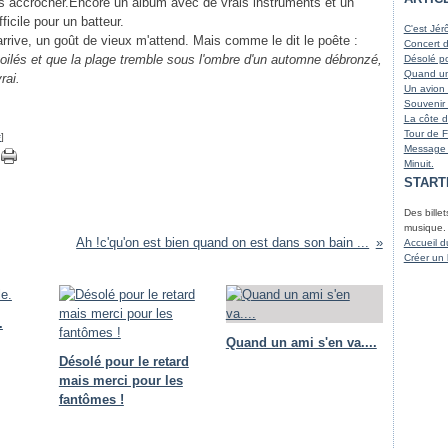
nous accrocher.Encore un album avec de vrais instruments et un
Juin
Août
Octo
Nove
(
icile pour un batteur.
Mai
Juille
Sept
Octo
(
C'est Jér
arrive, un goût de vieux m'attend. Mais comme le dit le poête :
Avril
Juin
Août
Sept
(
(
Concert 
Mars
Avril
Juille
Août
(
voilés et que la plage tremble sous l'ombre d'un automne débronzé,
Désolé po
Mars
Juin
Juille
(
Quand un 
rai.
Janvi
Mai
(
Un avion 
Mars
Souvenir 
Févri
La côte d
Janvi
Tour de 
#
]
Message 
Minuit.
START
Des billet
musique.
Ah !c'qu'on est bien quand on est dans son bain ...
Accueil d
Créer un
.
Quand un ami s'en va....
Désolé pour le retard
mais merci pour les
fantômes !