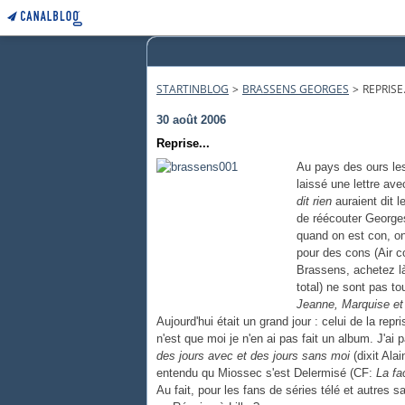
STARTINBLOG
>
BRASSENS GEORGES
>
REPRISE.
30 août 2006
Reprise...
Au pays des ours les 
laissé une lettre avec
dit rien
auraient dit 
de réécouter George
quand on est con, o
pour des cons (Air c
Brassens, achetez là
total) ne sont pas t
Jeanne, Marquise et
Aujourd'hui était un grand jour : celui de la repr
n'est que moi je n'en ai pas fait un album. J'a
des jours avec et des jours sans moi
(dixit Alai
entendu qu Miossec s'est Delermisé (CF:
La fac
Au fait, pour les fans de séries télé et autres s