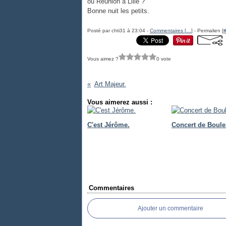
ou Réunion à Lille ?
Bonne nuit les petits.
Posté par chti31 à 23:04 -
Commentaires [
…
]
- Permalien [
Vous aimez ?
0 vote
Art Majeur.
Vous aimerez aussi :
C'est Jérôme.
Concert de Boule
Commentaires
Ajouter un commentaire