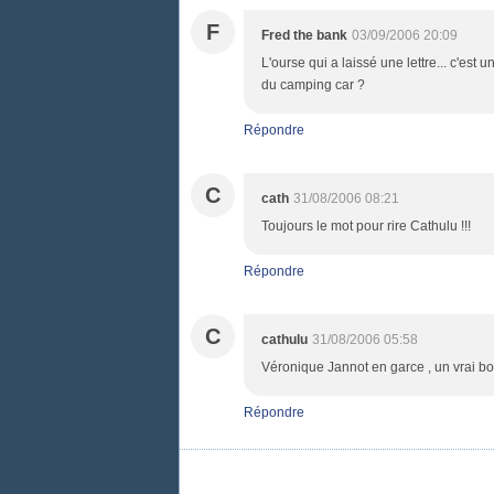
F
Fred the bank
03/09/2006 20:09
L'ourse qui a laissé une lettre... c'est 
du camping car ?
Répondre
C
cath
31/08/2006 08:21
Toujours le mot pour rire Cathulu !!!
Répondre
C
cathulu
31/08/2006 05:58
Véronique Jannot en garce , un vrai bo
Répondre