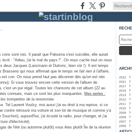
RECH
..
cons sont rois. Il parait que Palouma s'est suicidée, elle aurait
 écrit : "Adieu, j'ai le mal du pays !".
On nous cache tout on nous
les deux Jacques (Lanzmann et Dutronc, bien sûr !). Il est temps
ARCHI
s Brassens qui nous affirmait que
le temps ne fait rien à l'affaire
,
n est con. On nous prend faut pas déconner dès qu'on est nés
2022
onnu). Si vous trouvez encore cette version de l'album de
2021
Juin
(
2017
Mars
Juille
, c'est un pur régal. Toutes les chansons de cet album (22 au
2016
Juin
Mars
(
outes connues, mais ce sont les plus marquantes.
Mes perles :
2013
Janvi
 les trompettes de la renommée
.
2012
Juin
(
2011
Févri
Octo
ise. Tel Laurent Voulzy, moi aussi j'ai eu droit à ma reprise, si ce
2010
Sept
Juille
i par contre retrouvé ma voiture et son lot de musique et comme
y'a
2009
Juille
Juin
Octo
(
n Souchon), aujourd'hui, j'ai écouté la radio, pour changer, et j'ai
2008
Sept
Déce
ture d'électricité
).
2007
Janvi
Nove
Nove
2006
Octo
Octo
Déce
agas de l'été (ou automne plutôt) vous êtes plutôt Île de la réunion
Juille
Sept
Nove
Déce
ARTIC