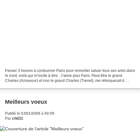
Passer 3 heures à contourner Paris pour remonter saluer tous ses amis dans
le nord, voilà qui m’incite à dire : J’aime plus Paris. Peut-être le grand
Charles (Aznavour) et non le grand Charles (Trenet), me rétorquerait-il :
j’aime Paris au mois de Mai,...
Meilleurs voeux
Publié le 03/01/2008 à 00:09
Par
chti31