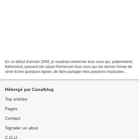
En ce début d'année 2008, je voudrais remercier tous ceux qui, patiemment,
fidélement, passent me saluer.Remercier tous ceux qui me donne l'envie de
venir écrire quelques lignes, de faire partager mes passions musicales.
Remercier ceux qui posent régulièrement...
Hébergé par Canalblog
Top articles
Pages
Contact
Signaler un abus
C.G.U.