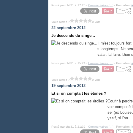
Posté par chti31 à 17:25 -
Commentaires [
…
]
- Permalien [
Vous aimez ?
0 vote
22 septembre 2012
Je descends du singe...
Il m'est toujours for
s longtemps. Ne serai
valait l'affaire. Bien
Posté par chti31 à 15:24 -
Commentaires [
…
]
- Permalien [
Vous aimez ?
0 vote
19 septembre 2012
Et si on comptait les étoiles ?
Courir à perdr
voir composé l
sel (ex Louise
yself, si l'on...
Posté par chti31 à 21:32 -
Commentaires [
…
]
- Permalien [