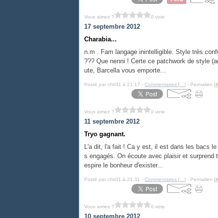
Vous aimez ?
0 vote
17 septembre 2012
Charabia...
n.m . Fam langage inintelligible. Style très con
??? Que nenni ! Certe ce patchwork de style (a
ute, Barcella vous emporte...
Posté par chti31 à 21:17 -
Commentaires [
…
]
- Permalien [
Vous aimez ?
0 vote
11 septembre 2012
Tryo gagnant.
L'a dit, l'a fait ! Ca y est, il est dans les ba
s engagés. On écoute avec plaisir et surprend t
espire le bonheur d'exister...
Posté par chti31 à 21:31 -
Commentaires [
…
]
- Permalien [
Vous aimez ?
0 vote
10 septembre 2012