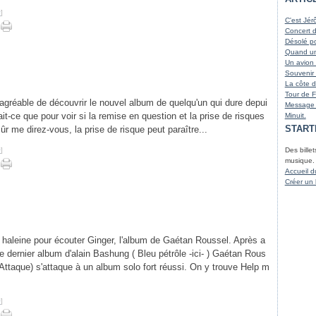
Juin
Août
Octo
Nove
(
#
]
Mai
Juille
Sept
Octo
(
C'est Jér
Avril
Juin
Août
Sept
(
(
Concert 
Mars
Avril
Juille
Août
(
Désolé po
Mars
Juin
Juille
(
Quand un 
Janvi
Mai
(
Un avion 
Mars
Souvenir 
Févri
La côte d
Janvi
Tour de 
t agréable de découvrir le nouvel album de quelqu'un qui dure depui
Message 
t-ce que pour voir si la remise en question et la prise de risques
Minuit.
START
 sûr me direz-vous, la prise de risque peut paraître...
#
]
Des billet
musique.
Accueil d
Créer un
e haleine pour écouter Ginger, l'album de Gaétan Roussel. Après a
e dernier album d'alain Bashung ( Bleu pétrôle -ici- ) Gaétan Rous
 Attaque) s'attaque à un album solo fort réussi. On y trouve Help m
#
]