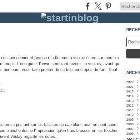
RECH
m en juin dernier et j'avoue ma flemme à vouloir écrire sur mon blo
n temps. L'énergie et l'envie semblant revenir, je voulais, avant qu
 humeurs, vous faire profiter de ce troisième opus de l'ami Boul
ARCHI
2022
#
]
2021
Juin
(
2017
Mars
Juille
2016
Juin
Mars
(
2013
Janvi
2012
Juin
(
2011
Févri
Octo
2010
Sept
Juille
2009
Juille
Juin
Octo
(
où en se postant sur les falaises du cap blanc-nez, on peut aperc
2008
Sept
Déce
2007
Janvi
Nove
Nove
raie blanche donne l'impression qu'en trois brasses on les toucher
2006
Octo
Octo
Déce
urent Voulzy regarde les côtes...
Juille
Sept
Nove
Déce
ARTIC