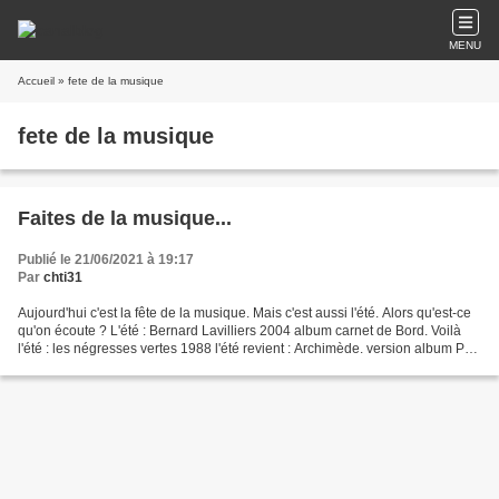
MENU
Accueil
» fete de la musique
fete de la musique
Faites de la musique...
Publié le 21/06/2021 à 19:17
Par
chti31
Aujourd'hui c'est la fête de la musique. Mais c'est aussi l'été. Alors qu'est-ce
qu'on écoute ? L'été : Bernard Lavilliers 2004 album carnet de Bord. Voilà
l'été : les négresses vertes 1988 l'été revient : Archimède. version album Pop
décénium. C'est...