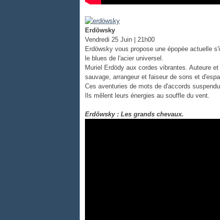
Erdöwsky
Vendredi 25 Juin | 21h00
Erdöwsky vous propose une épopée actuelle s'i
le blues de l'acier universel.
​Muriel Erdödy aux cordes vibrantes. Auteure et 
sauvage, arrangeur et faiseur de sons et d'esp
Ces aventuries de mots de d'accords suspendus 
Ils mêlent leurs énergies au souffle du vent.
Erdöwsky : Les grands chevaux.