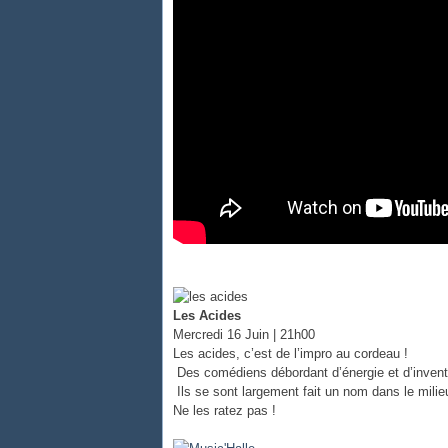
Les Acides
Mercredi 16 Juin | 21h00
Les acides, c’est de l’impro au cordeau !
Des comédiens débordant d’énergie et d’invent
Ils se sont largement fait un nom dans le milieu
Ne les ratez pas !