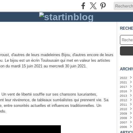
RECH
oust, d'autres de leurs madeleines Bijou, d'autres encore de leurs
ou. Le bijou est un écrin Toulousain qui met en valeur les artistes
tion du mardi 15 juin 2021 au mercredi 30 juin 2021.
ARCHI
2022
2021
Juin
(
2017
Mars
Juille
2016
Juin
Mars
(
 Un vent de liberté souffle sur ses chansons luxuriantes,
2013
Janvi
nt leur révérence, de tableaux surréalistes qui prennent vie. Sa
2012
Juin
(
2011
Févri
Octo
, entre sonorités actuelles et influences traditionnelles. Un
2010
Sept
Juille
ndu.
2009
Juille
Juin
Octo
(
2008
Sept
Déce
2007
Janvi
Nove
Nove
2006
Octo
Octo
Déce
Juille
Sept
Nove
Déce
ARTIC