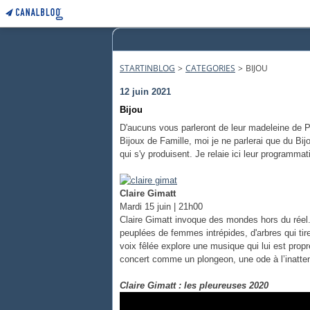
STARTINBLOG
>
CATEGORIES
>
BIJOU
12 juin 2021
Bijou
D'aucuns vous parleront de leur madeleine de Pr
Bijoux de Famille, moi je ne parlerai que du Bij
qui s'y produisent. Je relaie ici leur programma
Claire Gimatt
Mardi 15 juin | 21h00
Claire Gimatt invoque des mondes hors du réel.
peuplées de femmes intrépides, d'arbres qui tire
voix fêlée explore une musique qui lui est propre
concert comme un plongeon, une ode à l’inatte
Claire Gimatt : les pleureuses 2020