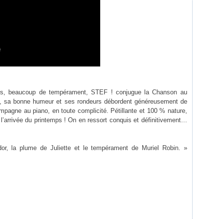
les, beaucoup de tempérament, STEF ! conjugue la Chanson au
xe, sa bonne humeur et ses rondeurs débordent généreusement de
mpagne au piano, en toute complicité. Pétillante et 100 % nature,
 l’arrivée du printemps ! On en ressort conquis et définitivement…
dor, la plume de Juliette et le tempérament de Muriel Robin. »