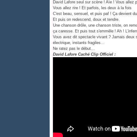
David Lafore seul sur scène ! Aïe ! Vous allez p
Vous allez rire ! Et parfois, les deux à la fois
C'est beau, sensuel, et puis paf ! Ça devient du
Et puis on redescend, doux et tendre.
Une chanson drôle, une chanson triste, on remo
ça caresse. Et puis tout s'emmêle ! Ah ! L'infern
Vous avez dit spectacle vivant ? Jamais deux so
électrique, instants fragiles…
Ne ratez pas le début…
David Lafore Caché Clip Officiel :