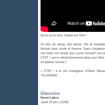
Qu'on se le dise, Sainte est Stef !
Un peu de swing, des textes vifs et espièg
féminin avec ironie et finesse. Sans comple
son body noir tandis que Lucas Lemauff l'acco
STEF ! est le rafraîchissement idéal pour fêter
en pleines formes !
« STEF ! a le rire contagieux d’Henri Salva
TELERAMA
David Lafore
Jeudi 24 juin | 21h00