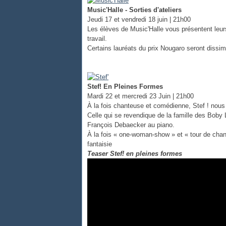
Music'Halle - Sorties d'ateliers
Jeudi 17 et vendredi 18 juin | 21h00
Les élèves de Music'Halle vous présentent leurs
travail.
Certains lauréats du prix Nougaro seront dissim
Stef! En Pleines Formes
Mardi 22 et mercredi 23 Juin | 21h00
À la fois chanteuse et comédienne, Stef ! nou
Celle qui se revendique de la famille des Boby
François Debaecker au piano.
​À la fois « one-woman-show » et « tour de chan
fantaisie
Teaser Stef! en pleines formes