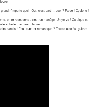
leurer
 grand n'importe quoi ! Oui, c'est parti… quoi ? Farce ! Cyclone !
nte, on re-redescend : c'est un manège !Un yo-yo ! Ça pique et
ale et belle machine... la vie.
irs pareils ! Fou, punk et romantique ? Textes ciselés, guitare