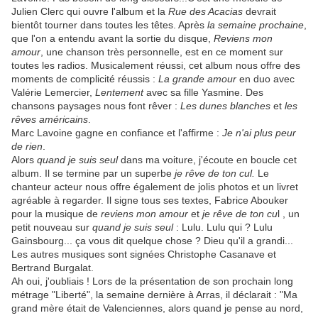
Julien Clerc qui ouvre l'album et la
Rue des Acacias
devrait
bientôt tourner dans toutes les têtes. Après
la semaine prochaine
,
que l'on a entendu avant la sortie du disque,
Reviens mon
amour
, une chanson très personnelle, est en ce moment sur
toutes les radios. Musicalement réussi, cet album nous offre des
moments de complicité réussis :
La grande amour
en duo avec
Valérie Lemercier,
Lentement
avec sa fille Yasmine. Des
chansons paysages nous font rêver :
Les dunes blanches
et
les
rêves américains
.
Marc Lavoine gagne en confiance et l'affirme :
Je n'ai plus peur
de rien
.
Alors
quand je suis seul
dans ma voiture, j'écoute en boucle cet
album. Il se termine par un superbe
je rêve de ton cul.
Le
chanteur acteur nous offre également de jolis photos et un livret
agréable à regarder. Il signe tous ses textes, Fabrice Abouker
pour la musique de
reviens mon amour
et
je rêve de ton cu
l , un
petit nouveau sur
quand je suis seul
: Lulu. Lulu qui ? Lulu
Gainsbourg... ça vous dit quelque chose ? Dieu qu'il a grandi...
Les autres musiques sont signées Christophe Casanave et
Bertrand Burgalat.
Ah oui, j'oubliais ! Lors de la présentation de son prochain long
métrage "Liberté", la semaine dernière à Arras, il déclarait : "Ma
grand mère était de Valenciennes, alors quand je pense au nord,