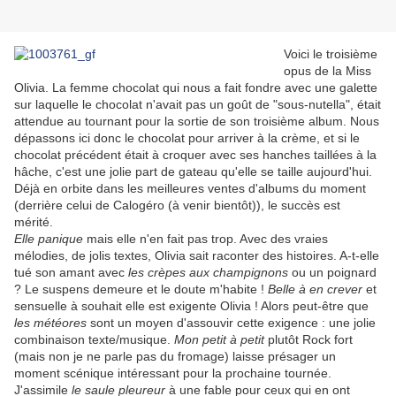
Voici le troisième
opus de la Miss
Olivia. La femme chocolat qui nous a fait fondre avec une galette
sur laquelle le chocolat n'avait pas un goût de "sous-nutella", était
attendue au tournant pour la sortie de son troisième album. Nous
dépassons ici donc le chocolat pour arriver à la crème, et si le
chocolat précédent était à croquer avec ses hanches taillées à la
hâche, c'est une jolie part de gateau qu'elle se taille aujourd'hui.
Déjà en orbite dans les meilleures ventes d'albums du moment
(derrière celui de Calogéro (à venir bientôt)), le succès est
mérité.
Elle panique
mais elle n'en fait pas trop. Avec des vraies
mélodies, de jolis textes, Olivia sait raconter des histoires. A-t-elle
tué son amant avec
les
crèpes aux champignons
ou un poignard
? Le suspens demeure et le doute m'habite !
Belle à en crever
et
sensuelle à souhait elle est exigente Olivia ! Alors peut-être que
les météores
sont un moyen d'assouvir cette exigence : une jolie
combinaison texte/musique.
Mon petit à petit
plutôt Rock fort
(mais non je ne parle pas du fromage) laisse présager un
moment scénique intéressant pour la prochaine tournée.
J'assimile
le saule pleureur
à une fable pour ceux qui en ont