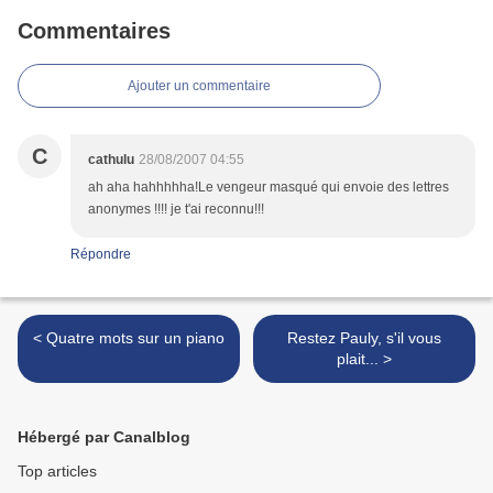
Commentaires
Ajouter un commentaire
C
cathulu
28/08/2007 04:55
ah aha hahhhhha!Le vengeur masqué qui envoie des lettres
anonymes !!!! je t'ai reconnu!!!
Répondre
< Quatre mots sur un piano
Restez Pauly, s'il vous
plait... >
Hébergé par Canalblog
Top articles