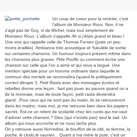
Un coup de coeur pour la rentrée, c'est
l'album de Monsieur Roux. Non, il ne
s'agit pas de Guy, ni de Michel, mais tout simplement de
Monsieur Roux. L'album s'appelle
Ah si j'étais grand et beau !
.
Une voix qui rappelle celle de Thomas Fersen (juste un peu
moins éraillée). Ambiance très acoustique et Yukulélé de sortie
sur certaines chansons. Un humour toujours présent même dans
les chansons plus graves.
Ptite Pouffe
ou comment écrire une
chanson sur celle que l'on a aimé et qui nous a largué. Une
mention spéciale pour
un homme ordinaire
dans laquelle le
commun des mortels se reconnaîtra (quand le politiquement
correct dérape !).
Petit Rasta
avec des messages écolos et
rebelles donne une leçon : faut pas jouer au pauvre quand on a
de la monnaie, mais de toute façon, petit rasta deviendra
gland...Pour ceux qui ne sont pas du matin, ils se retrouveront
dans
les matins
, mais moi, je me retrouve bien dans
les papiers
sacrés
. Est-ce un relent de scolarité chez les curés qui me vaut
d'adorer cette chanson ? Dieu (qui n'existe pas) seul le sait. Un
album qui nous accroche et ne nous lache plus.
On y retrouve aussi
Norredine, le bouffon de la cité, ta femme, la
poche, le clodo,le vaurien...
Quant à
ma mère la pute
, c'est un