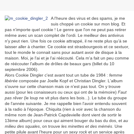
A l'heure des virus et des spams, je me
suis choppé un cookie sur mon blog. Et
pas n'importe quel cookie ! Le genre que l'on ne peut pas retirer
même avec un scan complet de l'ordi. Le meilleur des antivirus
n'y peut rien. Une fois ce cookie attrappé, il ne reste plus qu'à se
laisser aller à chanter. Ce cookie est strasbourgeois et ce sextuor,
tout le monde le connait sans pour autant avoir de disque à la
maison. Moi, je l'ai et je l'ai réécouté. Cela m'a fait un peu comme
de réécouter l'album de drôles de beaux gars (billet du 10
septembre 2006).
Alors Cookie Dingler c'est avant tout un tube de 1984 :
femme
libérée
composée par Joelle Kopf et Christian Dingler. L'album
s'ouvre sur cette chanson mais ce n'est pas tout. On y trouve
aussi (pour les conaisseurs ou ceux qui ont de la mémoire)
Faut
pas rêver
(le loup ne vit plus dans les bois...). Le tube du groupe
de l'année suivante. Je me rappelle bien l'avoir entendu souvent
à la radio à l'époque. Chiquita (rien à voir avec la chanson du
même nom de Jean-Patrick Capdevielle dont vient de sortir le
13ème album) pour ceux qui aiment bouger du bas du dos, et
au
milieu des squales
, on trouve
les minettes et des mémés
. Une
petite pilule avant l'heure pour un
sexy rock
et un service après