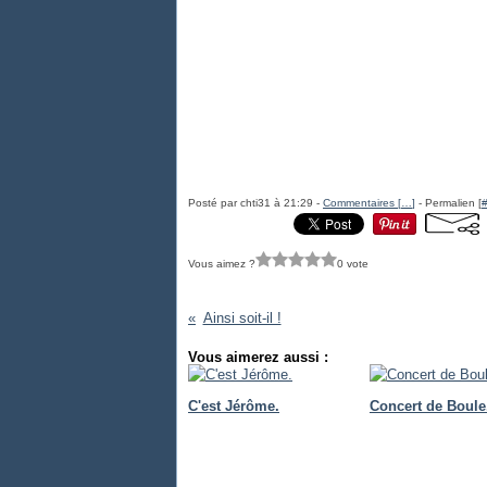
Posté par chti31 à 21:29 -
Commentaires [
…
]
- Permalien [
Vous aimez ?
0 vote
Ainsi soit-il !
Vous aimerez aussi :
C'est Jérôme.
Concert de Boule