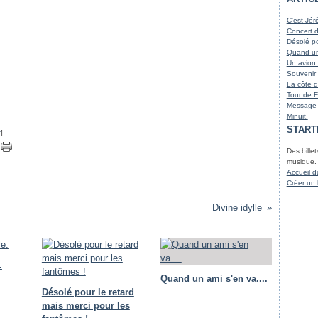
Juin
Août
Octo
Nove
(
Mai
Juille
Sept
Octo
(
C'est Jér
Avril
Juin
Août
Sept
(
(
Concert 
Mars
Avril
Juille
Août
(
Désolé po
Mars
Juin
Juille
(
Quand un 
Janvi
Mai
(
Un avion 
Mars
Souvenir 
Févri
La côte d
Janvi
Tour de 
Message 
Minuit.
START
#
]
Des billet
musique.
Accueil d
Créer un
Divine idylle
.
Quand un ami s'en va....
Désolé pour le retard
mais merci pour les