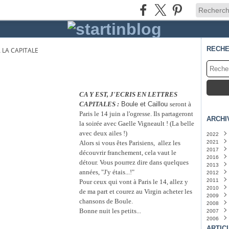
RECH
 LA CAPITALE
CA Y EST, J'ECRIS EN LETTRES
CAPITALES :
Boule et Caillou
seront à
Paris le 14 juin a l'ogresse. Ils partageront
ARCHI
la soirée avec Gaelle Vigneault ! (La belle
avec deux ailes !)
2022
Alors si vous êtes Parisiens, allez les
2021
Juin
(
2017
Mars
Juille
découvrir franchement, cela vaut le
2016
Juin
Mars
(
détour. Vous pourrez dire dans quelques
2013
Janvi
années, "J'y étais...!"
2012
Juin
(
2011
Févri
Octo
Pour ceux qui vont à Paris le 14, allez y
2010
Sept
Juille
de ma part et courez au Virgin acheter les
2009
Juille
Juin
Octo
(
chansons de Boule.
2008
Sept
Déce
Bonne nuit les petits...
2007
Janvi
Nove
Nove
2006
Octo
Octo
Déce
Juille
Sept
Nove
Déce
ARTIC