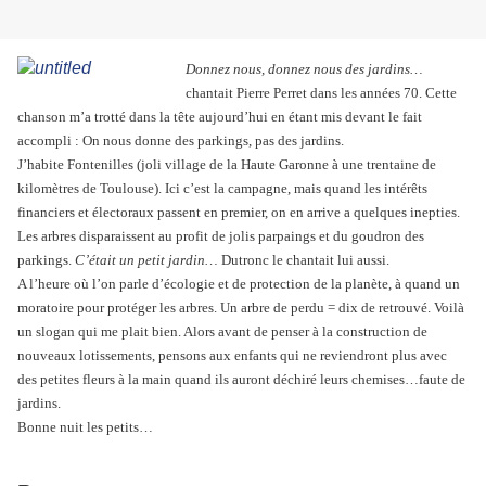
Donnez nous, donnez nous des jardins…
chantait Pierre Perret dans les années 70. Cette
chanson m’a trotté dans la tête aujourd’hui en étant mis devant le fait
accompli : On nous donne des parkings, pas des jardins.
J’habite Fontenilles (joli village de
la Haute Garonne
à une trentaine de
kilomètres
de Toulouse). Ici c’est la campagne, mais quand les intérêts
financiers et électoraux passent en premier, on en arrive a quelques inepties.
Les arbres disparaissent au profit de jolis parpaings et du goudron des
parkings.
C’était un petit jardin…
Dutronc le chantait lui aussi.
A l’heure où l’on parle d’écologie et de protection de la planète, à quand un
moratoire pour protéger les arbres. Un arbre de perdu = dix de retrouvé. Voilà
un slogan qui me plait bien. Alors avant de penser à la construction de
nouveaux lotissements, pensons aux enfants qui ne reviendront plus avec
des petites fleurs à la main quand ils auront déchiré leurs chemises…faute de
jardins.
Bonne nuit les petits…