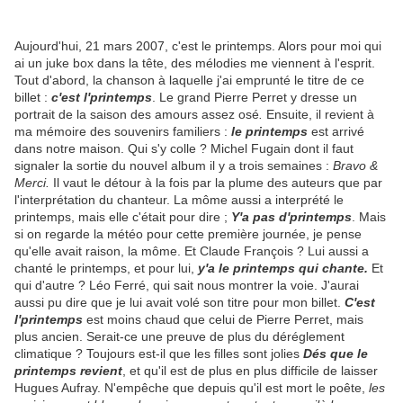
Aujourd'hui, 21 mars 2007, c'est le printemps. Alors pour moi qui
ai un juke box dans la tête, des mélodies me viennent à l'esprit.
Tout d'abord, la chanson à laquelle j'ai emprunté le titre de ce
billet :
c'est l'printemps
. Le grand Pierre Perret y dresse un
portrait de la saison des amours assez osé
.
Ensuite, il revient à
ma mémoire des souvenirs familiers :
le printemps
est arrivé
dans notre maison. Qui s'y colle ? Michel Fugain dont il faut
signaler la sortie du nouvel album il y a trois semaines :
Bravo &
Merci.
Il vaut le détour à la fois par la plume des auteurs que par
l'interprétation du chanteur. La môme aussi a interprété le
printemps, mais elle c'était pour dire ;
Y'a pas d'printemps
. Mais
si on regarde la météo pour cette première journée, je pense
qu'elle avait raison, la môme. Et Claude François ? Lui aussi a
chanté le printemps, et pour lui,
y'a le printemps qui chante.
Et
qui d'autre ? Léo Ferré, qui sait nous montrer la voie. J'aurai
aussi pu dire que je lui avait volé son titre pour mon billet.
C'est
l'printemps
est moins chaud que celui de Pierre Perret, mais
plus ancien. Serait-ce une preuve de plus du déréglement
climatique ? Toujours est-il que les filles sont jolies
Dés que le
printemps revient
, et qu'il est de plus en plus difficile de laisser
Hugues Aufray. N'empêche que depuis qu'il est mort le poête,
les