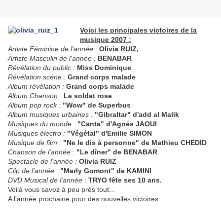
Voici les principales victoires de la
musique 2007 :
Artiste Féminine de l'année :
Olivia RUIZ,
Artiste Masculin de l'année :
BENABAR
Révélation du public :
Miss Dominique
Révélation scéne :
Grand corps malade
Album révélation :
Grand corps malade
Album Chanson :
Le soldat rose
Album pop rock :
"Wow" de Superbus
Album musiques urbaines :
"Gibraltar" d'add al Malik
Musiques du monde :
"Canta" d'Agnés JAOUI
Musiques électro :
"Végétal" d'Emilie SIMON
Musique de film :
"Ne le dis à personne" de Mathieu CHEDID
Chanson de l'année :
"Le dîner" de BENABAR
Spectacle de l'année :
Olivia RUIZ
Clip de l'année :
"Marly Gomont" de KAMINI
DVD Musical de l'année :
TRYO fête ses 10 ans.
Voilà vous savez à peu près tout...
A l'année prochaine pour des nouvelles victoires.