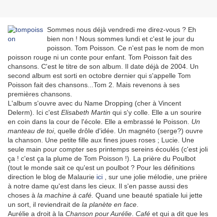
Sommes nous déjà vendredi me direz-vous ? Eh
bien non ! Nous sommes lundi et c'est le jour du
poisson. Tom Poisson. Ce n'est pas le nom de mon
poisson rouge ni un conte pour enfant. Tom Poisson fait des
chansons. C'est le titre de son album. Il date déjà de 2004. Un
second album est sorti en octobre dernier qui s'appelle Tom
Poisson fait des chansons...Tom 2. Mais revenons à ses
premières chansons.
L'album s'ouvre avec du Name Dropping (cher à Vincent
Delerm). Ici c'est
Elisabeth Martin
qui s'y colle. Elle a un sourire
en coin dans la cour de l'école. Elle a embrassé le Poisson.
Un
manteau de toi
, quelle drôle d'idée. Un magnéto (serge?) ouvre
la chanson. Une petite fille aux fines joues roses ; Lucie. Une
seule main pour compter ses printemps sereins écoulés (c'est joli
ça ! c'est ça la plume de Tom Poisson !). La prière du Poulbot
(tout le monde sait ce qu'est un poulbot ? Pour les définitions
direction le blog de Malaurie
ici
, sur une jolie mélodie, une prière
à notre dame qu'est dans les cieux. Il s'en passe aussi des
choses à
la machine à café.
Quand une beauté spatiale lui jette
un sort, il reviendrait de
la planète en face
.
Aurélie a droit à la
Chanson pour Aurélie
.
Café
et qui a dit que les