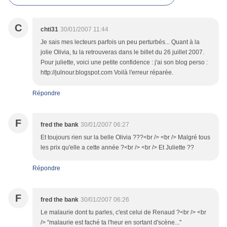
C
chti31
30/01/2007 11:44
Je sais mes lecteurs parfois un peu perturbés... Quant à la
jolie Olivia, tu la retrouveras dans le billet du 26 juillet 2007.
Pour juliette, voici une petite confidence : j'ai son blog perso :
http://julnour.blogspot.com Voilà l'erreur réparée.
Répondre
F
fred the bank
30/01/2007 06:27
Et toujours rien sur la belle Olivia ???<br /> <br /> Malgré tous
les prix qu'elle a cette année ?<br /> <br /> Et Juliette ??
Répondre
F
fred the bank
30/01/2007 06:26
Le malaurie dont tu parles, c'est celui de Renaud ?<br /> <br
/> "malaurie est faché ta l'heur en sortant d'scène..."