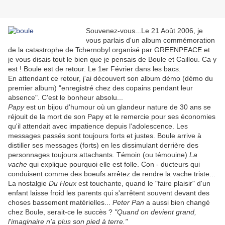
Souvenez-vous...Le 21 Août 2006, je
vous parlais d'un album commémoration
de la catastrophe de Tchernobyl organisé par GREENPEACE et
je vous disais tout le bien que je pensais de Boule et Caillou. Ca y
est ! Boule est de retour. Le 1er Février dans les bacs.
En attendant ce retour, j'ai découvert son album démo (démo du
premier album) "enregistré chez des copains pendant leur
absence". C'est le bonheur absolu...
Papy
est un bijou d'humour où un glandeur nature de 30 ans se
réjouit de la mort de son Papy et le remercie pour ses économies
qu'il attendait avec impatience depuis l'adolescence. Les
messages passés sont toujours forts et justes. Boule arrive à
distiller ses messages (forts) en les dissimulant derrière des
personnages toujours attachants. Témoin (ou témouine)
La
vache
qui explique pourquoi elle est folle. Con - ducteurs qui
conduisent comme des boeufs arrêtez de rendre la vache triste...
La nostalgie
Du Houx
est touchante, quand le "faire plaisir" d'un
enfant laisse froid les parents qui s'arrêtent souvent devant des
choses bassement matérielles...
Peter Pan
a aussi bien changé
chez Boule, serait-ce le succès ?
"Quand on devient grand,
l'imaginaire n'a plus son pied à terre."