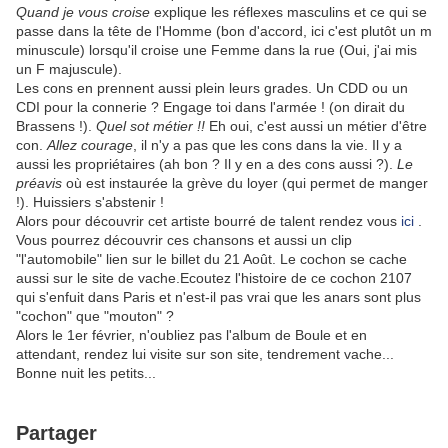
Quand je vous croise
explique les réflexes masculins et ce qui se
passe dans la tête de l'Homme (bon d'accord, ici c'est plutôt un m
minuscule) lorsqu'il croise une Femme dans la rue (Oui, j'ai mis
un F majuscule).
Les cons en prennent aussi plein leurs grades. Un CDD ou un
CDI pour la connerie ? Engage toi dans l'armée ! (on dirait du
Brassens !).
Quel sot métier !!
Eh oui, c'est aussi un métier d'être
con.
Allez courage
, il n'y a pas que les cons dans la vie. Il y a
aussi les propriétaires (ah bon ? Il y en a des cons aussi ?).
Le
préavis
où est instaurée la grève du loyer (qui permet de manger
!). Huissiers s'abstenir !
Alors pour découvrir cet artiste bourré de talent rendez vous
ici
.
Vous pourrez découvrir ces chansons et aussi un clip
"l'automobile" lien sur le billet du 21 Août. Le cochon se cache
aussi sur le site de vache.Ecoutez l'histoire de ce cochon 2107
qui s'enfuit dans Paris et n'est-il pas vrai que les anars sont plus
"cochon" que "mouton" ?
Alors le 1er février, n'oubliez pas l'album de Boule et en
attendant, rendez lui visite sur son site, tendrement vache...
Bonne nuit les petits...
Partager