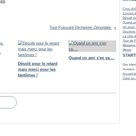
Juin
Août
Octo
Nove
(
Mai
Juille
Sept
Octo
(
C'est Jér
Avril
Juin
Août
Sept
(
(
Concert 
Mars
Avril
Juille
Août
(
Désolé po
Mars
Juin
Juille
(
Quand un 
Janvi
Mai
(
Tout Puissant Orchestre Zénoïdale.
Un avion 
Mars
Souvenir 
Févri
La côte d
Janvi
Tour de 
Message 
Minuit.
.
START
Quand un ami s'en va....
Désolé pour le retard
Des billet
mais merci pour les
musique.
Accueil d
fantômes !
Créer un