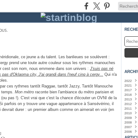
RECH
OUS.
ridionale, ce jeune a du talent. Les banlieues se soulèvent :
 Cergy prend une toute autre couleur sous les rythmes manouches
car cest son nom, nous emmene dans son univers :
J'suis pas né
ARCHI
is pas d'Oklaoma city, J'ai grandi dans l'neuf cinq à cergy...
Qui n'a
oles.
2022
 par ces rythmes tantôt Raggae, tantôt Jazzy, Tantôt Manouche
2021
Juin
(
2017
Mars
Juille
e temps.
Mon métro
raconte bien l'ambiance du métro parisien et
2016
Juin
Mars
(
 (ou pas !). C'est vrai que c'est la chance d'écouter un OVNI de la
2013
Janvi
i parfois on y trouve une vague appartenance à Sansévérino, il
2012
Juin
(
2011
Févri
Octo
i devrait durer : un premier album comme on aimerait en voir (en
2010
Sept
Juille
2009
Juille
Juin
Octo
(
2008
Sept
Déce
2007
Janvi
Nove
Nove
2006
Octo
Octo
Déce
#
]
Juille
Sept
Nove
Déce
ARTIC