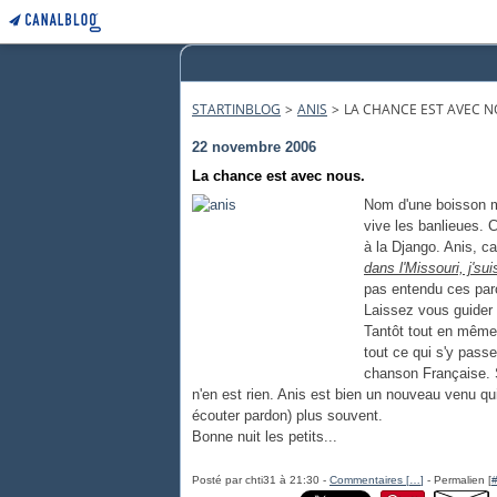
STARTINBLOG
>
ANIS
>
LA CHANCE EST AVEC N
22 novembre 2006
La chance est avec nous.
Nom d'une boisson mé
vive les banlieues.
à la Django. Anis, 
dans l'Missouri, j'su
pas entendu ces par
Laissez vous guider
Tantôt tout en mêm
tout ce qui s'y passe
chanson Française. S
n'en est rien. Anis est bien un nouveau venu qu
écouter pardon) plus souvent.
Bonne nuit les petits...
Posté par chti31 à 21:30 -
Commentaires [
…
]
- Permalien [