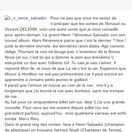
Pour ne pas que vous me taxiez de
n'anticiper que les sorties de Renaud ou
Vincent DELERM, voici une autre sortie que je vous conseille
pour après-demain. Le grand Henri ! Monsieur Salvador sort son
nouvel album. Alors R
évérence
parce que c'est le dernier ? Non !
juste la dernière tournée, les dernières rares dates. Age canonix
oblige. Pourtant la voix ne bouge pas. L'inventeur de la Bossa
Nova (et oui, c'est lui qui a damner le pion aux brésiliens !)
interprète un duo avec Gilberto Gil :
Tu sais je vais t'aimer
. Il
reprend
Mon île,
et nous dit
que
La vie c'est la vie.
Espérons que
Mourir à Honfleur
ne soit pas prémonitoire car il peut encore en
apprendre à certains petits jeunes le gaillard.
Il parait que
l'amour se trouve au coin de la rue :
moi il y a
longtemps que j'ai tourné la rue avec bonheur, sans me tromper
de rue...
Au fait pour ce cinquantième billet (eh oui, déjà !) j'ai une grande
nouvelle. Pour ceux qui me suivent depuis juillet (ou me
précédent parfois), aujourd'hui, mon quatrième carreau est enfin
tombé. Merci Rino.
Dans le grand ring des sorties, face à Henri Salvador (champion
de pétanque) on trouvera Yannick Noah (Champion de Tennis)