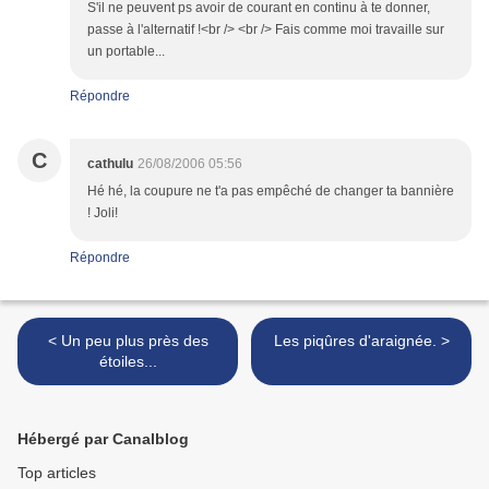
S'il ne peuvent ps avoir de courant en continu à te donner,
passe à l'alternatif !<br /> <br /> Fais comme moi travaille sur
un portable...
Répondre
C
cathulu
26/08/2006 05:56
Hé hé, la coupure ne t'a pas empêché de changer ta bannière
! Joli!
Répondre
< Un peu plus près des
Les piqûres d'araignée. >
étoiles...
Hébergé par Canalblog
Top articles