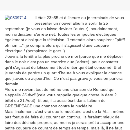
Il était 23h55 et à l'heure ou je terminais de vous
présenter un nouvel album à sortir le 25
septembre (je vous en laisse deviner l'auteur), soudainement,
mon ordinateur s'arrête net. Toutes les ampoules électriques
également ainsi que la télévision. J'entendis alors soupirer : "pfffff
oh non....". je compris alors qu'il s'agissait d'une coupure
électrique ! (perspicace le gars !)
J'ouvris la fenêtre la plus proche de moi (parce que me déplacer
dans le noir n'est pas un exercice que j'adore), pour constater
qu'il s'agissait du lotissement tout entier qui était concerné. Bref
je venais de perdre un quart d'heure à vous expliquer la chance
que j'avais eu aujourd'hui. Ce n'est pas grave je vous en parlerai
demain.
Alors me revient tout de même une chanson de Renaud qui
s'appelle
26 Avril
(cela vous rappelle quelque chose la date ?
billet du 21 Aout). Et oui, il a aussi écrit dans l'album de
GREENPEACE une chanson contre le nucléaire.
Mais finalement c'est vrai que le nucléaire c'est de la M..... même
pas foutus de faire du courant en continu. Ils feraient mieux de
faire des déchets propres, au moins je serais prêt à accepter une
petite coupure de courant de temps en temps, mais là, il ne faut