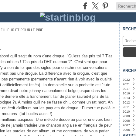
RECH
MEILLEUR ET POUR LE PIRE.
.
abord qu'il sagit du nom d'une drogue. "Qu'ess t'as pris toi ? T'as
des orbites ! T'as pris du DHT ou coua ?". C'est vrai que pour
 n'y a rien de tel que des sigles pour enrichir nos conversations.
ARCHI
 n'est pas une drogue. La différence avec la drogue, c'est que
 pas permanente (permanente n'ayant rien à voir avec la qualité
2022
artificiellement frisés). La demoiselle sur la pochette est "tute
2021
Juin
(
2017
Mars
Juille
mme dirait notre johnny nationalement belge jusque dans les
2016
Juin
Mars
(
 derrière elle a franchement l'air de planer (aurait-il pris de la
2013
Janvi
ique ?). A moins qu'il ne se fasse ch... comme un rat mort. Ah
2012
Juin
(
2011
Févri
Octo
: on écrit d'ailleurs sur les paquets de drogue : Fumer tue (voilà le
2010
Sept
Juille
s moutons. (tut buclés aussi !)
2009
Juille
Juin
Octo
(
meilleurs auspices. Une mélodie douce au piano, une voix bien
2008
Sept
Déce
ude de ne jamais traduire une chanson anglaise en français de peur
2007
Janvi
Nove
Nove
2006
Octo
Octo
Déce
 bien les paroles de cet album, et me contenterai de vous parler
Juille
Sept
Nove
Déce
ARTIC