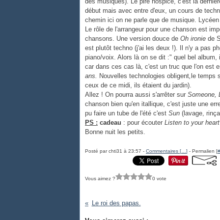
des musiques). Le pire hospice, c'est la derni
début mais avec entre d'eux, un cours de techno
chemin ici on ne parle que de musique. Lycéen s
Le rôle de l'arrangeur pour une chanson est impo
chansons. Une version douce de
Oh ironie
de St
est plutôt techno (j'ai les deux !). Il n'y a pas 
piano/voix. Alors là on se dit :" quel bel album,
car dans ces cas là, c'est un truc que l'on est 
ans.
Nouvelles technologies obligent
,
le temps 
ceux de ce midi, ils étaient du jardin).
Allez ! On pourra aussi s'arrêter sur
Someone, D
chanson bien qu'en itallique, c'est juste une er
pu faire un tube de l'été c'est
Sun
(lavage, rinç
PS :
cadeau
: pour écouter
Listen to your heart
Bonne nuit les petits.
Posté par chti31 à 23:57 -
Commentaires [
…
]
- Permalien [
Vous aimez ?
0 vote
Le roi des papas.