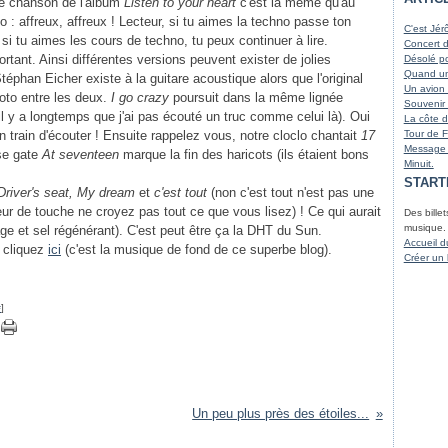
ère chanson de l'album
Listen to your heart
c'est la même qu'au
Juin
Août
Octo
Nove
(
 : affreux, affreux ! Lecteur, si tu aimes la techno passe ton
Mai
Juille
Sept
Octo
(
C'est Jér
i tu aimes les cours de techno, tu peux continuer à lire.
Avril
Juin
Août
Sept
(
(
Concert 
Mars
Avril
Juille
Août
(
rtant. Ainsi différentes versions peuvent exister de jolies
Désolé po
Mars
Juin
Juille
(
Quand un 
éphan Eicher existe à la guitare acoustique alors que l'original
Janvi
Mai
(
Un avion 
photo entre les deux.
I go crazy
poursuit dans la même lignée
Mars
Souvenir 
 il y a longtemps que j'ai pas écouté un truc comme celui là). Oui
Févri
La côte d
Janvi
en train d'écouter ! Ensuite rappelez vous, notre cloclo chantait
17
Tour de 
Message 
se gate
At seventeen
marque la fin des haricots (ils étaient bons
Minuit.
START
river's seat, My dream
et
c'est tout
(non c'est tout n'est pas une
reur de touche ne croyez pas tout ce que vous lisez) ! Ce qui aurait
Des billet
musique.
age et sel régénérant). C'est peut être ça la DHT du Sun.
Accueil d
cliquez
ici
(c'est la musique de fond de ce superbe blog).
Créer un
#
]
Un peu plus près des étoiles...