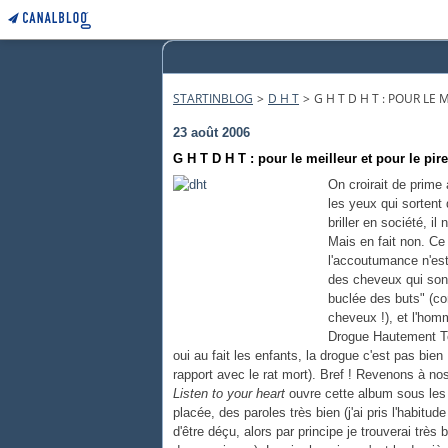
STARTINBLOG
>
D H T
>
G H T D H T : POUR LE 
23 août 2006
G H T D H T : pour le meilleur et pour le pire
On croirait de prime 
les yeux qui sortent 
briller en société, il
Mais en fait non. Ce
l'accoutumance n'est
des cheveux qui sont 
buclée des buts" (co
cheveux !), et l'homme
Drogue Hautement Tox
oui au fait les enfants, la drogue c'est pas bien 
rapport avec le rat mort). Bref ! Revenons à no
Listen to your heart
ouvre cette album sous les 
placée, des paroles très bien (j'ai pris l'habit
d'être déçu, alors par principe je trouverai très