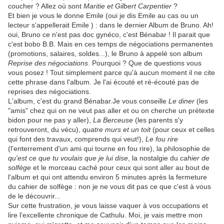
coucher ? Allez où sont
Maritie et Gilbert Carpentier
?
Et bien je vous le donne Emile (oui je dis Emile au cas ou un
lecteur s'appellerait Emile ) : dans le dernier Album de Bruno. Ah!
oui, Bruno ce n'est pas doc gynéco, c'est Bénabar ! Il parait que
c'est bobo B.B. Mais en ces temps de négociations permanentes
(promotions, salaires, soldes...), le Bruno à appelé son album
Reprise des négociations
. Pourquoi ? Que de questions vous
vous posez ! Tout simplement parce qu'à aucun moment il ne cite
cette phrase dans l'album. Je l'ai écouté et ré-écouté pas de
reprises des négociations.
L'album, c'est du grand Bénabar.Je vous conseille
Le diner
(les
"amis" chez qui on ne veut pas aller et ou on cherche un prétexte
bidon pour ne pas y aller),
La Berceuse
(les parents s'y
retrouveront, du vécu),
quatre murs et un toit
(pour ceux et celles
qui font des travaux, comprends qui veut!),
Le fou rire
(l'enterrement d'un ami qui tourne en fou rire), la philosophie de
qu'est ce que tu voulais que je lui dise
, la nostalgie du
cahier de
solfége
et le morceau caché pour ceux qui sont aller au bout de
l'album et qui ont attendu environ 5 minutes après la fermeture
du cahier de solfège : non je ne vous dit pas ce que c'est à vous
de le découvrir...
Sur cette frustration, je vous laisse vaquer à vos occupations et
lire l'excellente chronique de Cathulu. Moi, je vais mettre mon