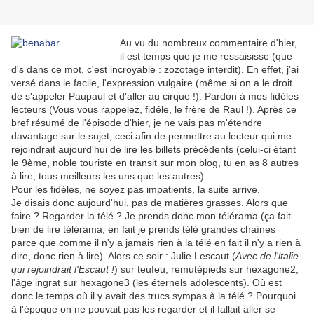
Au vu du nombreux commentaire d'hier,
il est temps que je me ressaisisse (que
d's dans ce mot, c'est incroyable : zozotage interdit). En effet, j'ai
versé dans le facile, l'expression vulgaire (même si on a le droit
de s'appeler Paupaul et d'aller au cirque !). Pardon à mes fidèles
lecteurs (Vous vous rappelez, fidéle, le frère de Raul !). Après ce
bref résumé de l'épisode d'hier, je ne vais pas m'étendre
davantage sur le sujet, ceci afin de permettre au lecteur qui me
rejoindrait aujourd'hui de lire les billets précédents (celui-ci étant
le 9ème, noble touriste en transit sur mon blog, tu en as 8 autres
à lire, tous meilleurs les uns que les autres).
Pour les fidéles, ne soyez pas impatients, la suite arrive.
Je disais donc aujourd'hui, pas de matières grasses. Alors que
faire ? Regarder la télé ? Je prends donc mon télérama (ça fait
bien de lire télérama, en fait je prends télé grandes chaînes
parce que comme il n'y a jamais rien à la télé en fait il n'y a rien à
dire, donc rien à lire). Alors ce soir : Julie Lescaut (
Avec de l'italie
qui rejoindrait l'Escaut !
) sur teufeu, remutépieds sur hexagone2,
l'âge ingrat sur hexagone3 (les éternels adolescents). Où est
donc le temps où il y avait des trucs sympas à la télé ? Pourquoi
à l'époque on ne pouvait pas les regarder et il fallait aller se