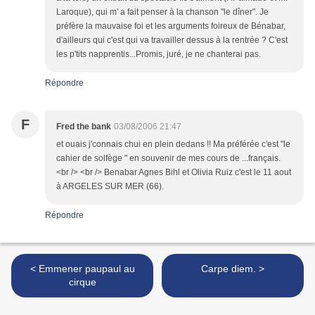
Laroque), qui m' a fait penser à la chanson "le dîner". Je
préfère la mauvaise foi et les arguments foireux de Bénabar,
d'ailleurs qui c'est qui va travailler dessus à la rentrée ? C'est
les p'tits napprentis...Promis, juré, je ne chanterai pas.
Répondre
F
Fred the bank
03/08/2006 21:47
et ouais j'connais chui en plein dedans !! Ma préférée c'est "le
cahier de solfège " en souvenir de mes cours de ...français.
<br /> <br /> Benabar Agnes Bihl et Olivia Ruiz c'est le 11 aout
à ARGELES SUR MER (66).
Répondre
< Emmener paupaul au
Carpe diem. >
cirque