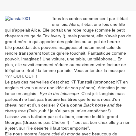
Tous les contes commencent par il était
une fois. Alors, il était une fois une fille
qui s'appelait Alice. Elle portait une robe rouge (comme le petit
chaperon rouge de Tex Avery !), mais pourtant, elle n'avait pas de
grand-mère à qui apporter des galettes ou un pot de beurre.
Elle possédait des pouvoirs magiques et notamment celui de
rendre transparent tout ce qu'elle touchait. Fantastique comme
pouvoir. Imaginez ! Une voiture, une table, un téléphone... En
plus, elle savait comment réduire au maximum votre facture de
téléphone. Bref ! la femme parfaite. Vous entendez la musique
??? OUH, OUH !
Le pays des merveilles c'est chez KT Tunstall (prononcez KT en
anglais et vous aurez une idée de son prénom). Attention je me
lance en anglais :
Eye to the telescope
. C'est joli l'anglais mais
parfois il ne faut pas traduire les titres que ferions nous d'un
cheval noir et d'un cerisier ? Cela donne
Black horse and the
cherry tree
(Ouh ,ouh ! je n'ai pas pu m'en empêcher !)
Laissez vous ballader par cet album, comme le dit le grand
Georges (Brassens pas Chelon !) : "tout est bon chez elle y'a rien
à jeter, sur l'île déserte il faut tout emporter".
Elle nous montre
l'autre côté du monde
avec beaucoup de